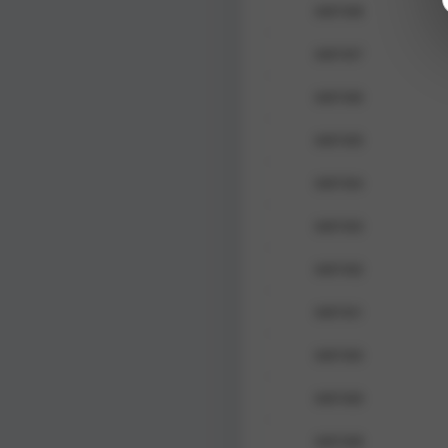
3467438
3467437
3467436
3467435
3467434
3467433
3467432
3467431
3467430
3467429
3467428