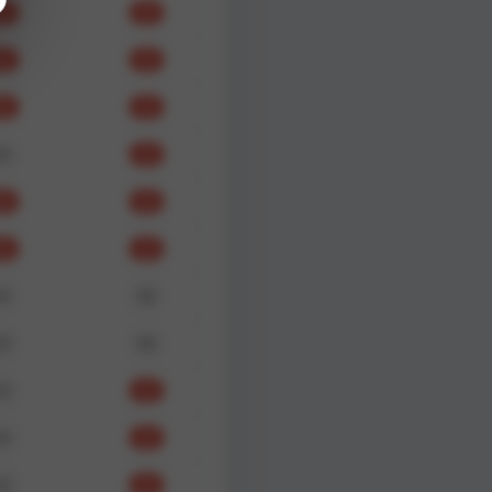
双
对
双
对
双
对
单
对
单
对
双
对
单
错
单
错
单
对
单
对
单
对