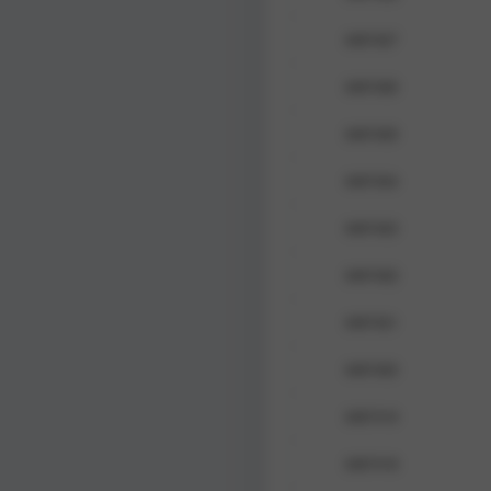
3467427
3467426
3467425
3467424
3467423
3467422
3467421
3467420
3467419
3467418