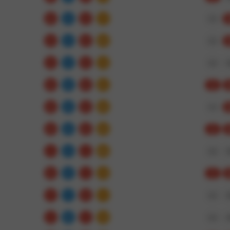
8
5
4
17
小
2
2
0
04
大
4
3
5
12
大
6
9
6
21
大
9
9
4
22
小
9
9
6
24
大
1
4
1
06
大
6
5
1
12
小
7
1
3
11
大
1
8
1
10
大