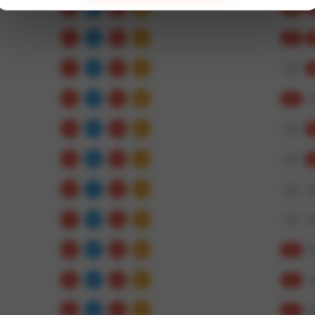
8
9
3
20
大
1
2
9
12
小
1
4
5
10
大
0
5
3
08
小
6
3
0
09
大
5
5
2
12
大
8
1
3
12
大
7
8
5
20
小
6
8
8
22
大
8
8
6
22
大
6
3
3
12
小