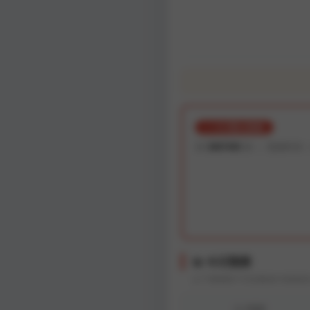
⭐ 今日重点预测
第
3467445
期 ｜ 预测时间：20
📊 今日预测
以下预测基于历史数据与智能算法分
大小预测