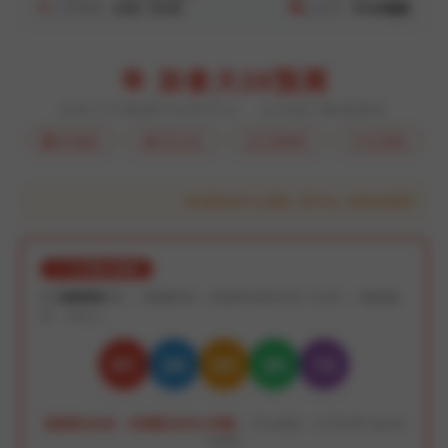
工作时间：
8:00 - 24:00
公众号：
PC28预测
🎯 加拿大28预测
加拿大28预测与分析平台 · 企业级大数据服务
实时数据
算法分析
走势图表
专业策略
商务合作 认准唯一用户名 / 没有任何群聊 / 站长担保 
⭐ 今日重点预测
第
3466504
期 ｜ 预测时间：2026年08月07日 10:45 ｜ 数据版
本：V3.2.1
01
24
03
20
13
根据算法分析，本期重点关注大单数
｜ 算法模型：LSTM-BP 混合神
经网络