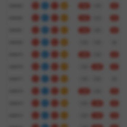
3466483
8
3
7
18
大双
小单
对
3466482
5
5
7
17
大单
小双
对
3466481
3
6
2
11
小单
大双
对
3466480
2
8
8
18
大单
小双
错
3466479
9
6
4
19
大单
小双
对
3466478
6
2
9
17
小双
大单
对
3466477
2
7
3
12
小单
大双
错
3466476
6
1
4
11
小单
大双
对
3466475
0
9
0
09
大双
小单
对
3466474
6
2
3
11
大双
小单
对